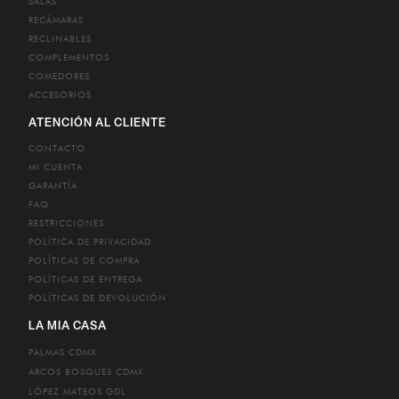
SALAS
RECÁMARAS
RECLINABLES
COMPLEMENTOS
COMEDORES
ACCESORIOS
ATENCIÓN AL CLIENTE
CONTACTO
MI CUENTA
GARANTÍA
FAQ
RESTRICCIONES
POLÍTICA DE PRIVACIDAD
POLÍTICAS DE COMPRA
POLÍTICAS DE ENTREGA
POLÍTICAS DE DEVOLUCIÓN
LA MIA CASA
PALMAS
CDMX
ARCOS BOSQUES
CDMX
LÓPEZ MATEOS
GDL