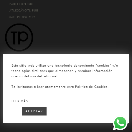
PABELLON
GDL
ATLIXCÁYOTL
PUE
SAN PEDRO
MTY
CONTACTO
Este sitio web utiliza una tecnología denominada “cookies” y/o
(33) 4780 0904
tecnologías similares que almacenan y recaban información
acerca del uso del sitio web.
contacto@tuttopelle.mx
Te invitamos a leer atentamente esta Política de Cookies.
LEER MÁS
Tutto Pelle
2026 © Todos los Derechos Reservados. Sitio Web
ACEPTAR
desarrollado por
Selfish ®