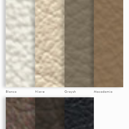
Blanco
Nieve
Graysh
Macadamia