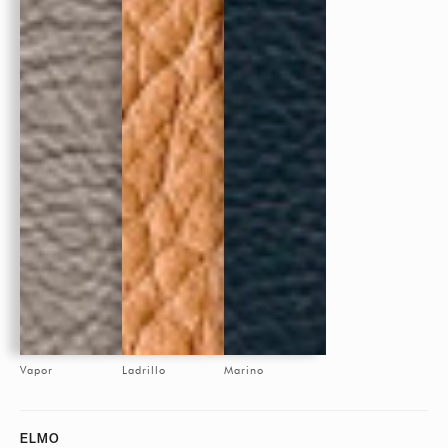
Vapor
Ladrillo
Marino
ELMO