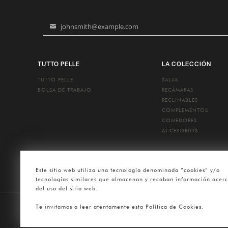
johnsmith@example.com
Your
email
TUTTO PELLE
LA COLECCIÓN
TUTTO PELLE
SALAS
BOLSA DE TRABAJO
RECÁMARAS
RECLINABLES
COMPLEMENTOS
COMEDORES
ACCESORIOS
Este sitio web utiliza una tecnología denominada “cookies” y/o
tecnologías similares que almacenan y recaban información acer
del uso del sitio web.
Te invitamos a leer atentamente esta Política de Cookies.
Tutt