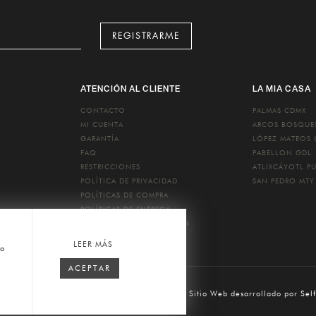
REGISTRARME
ATENCIÓN AL CLIENTE
LA MIA CASA
CONTACTO
PALMAS
CDMX
MI CUENTA
ARCOS BOSQU
GARANTÍA
LÓPEZ MATEOS
FAQ
PABELLON
GDL
RESTRICCIONES
ATLIXCÁYOTL
P
POLÍTICA DE PRIVACIDAD
SAN PEDRO
MTY
POLÍTICAS DE COMPRA
POLÍTICAS DE ENTREGA
POLÍTICAS DE DEVOLUCIÓN
LEER MÁS
ca
ACEPTAR
o Pelle
2026 © Todos los Derechos Reservados. Sitio Web desarrollado por
Sel