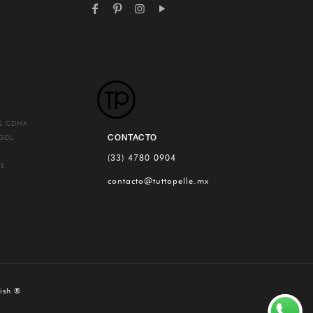
ES
CDMX
CONTACTO
GDL
(33) 4780 0904
UE
contacto@tuttopelle.mx
fish ®