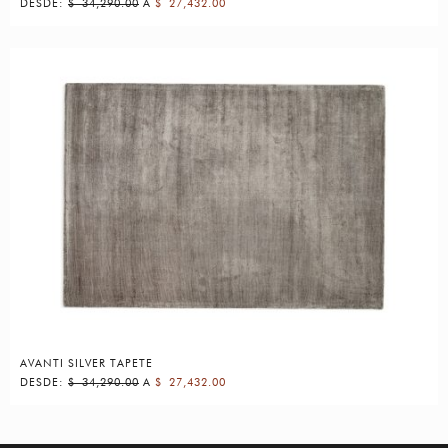
DESDE:
$
34,290.00
A
$
27,432.00
AVANTI SILVER TAPETE
DESDE:
$
34,290.00
A
$
27,432.00