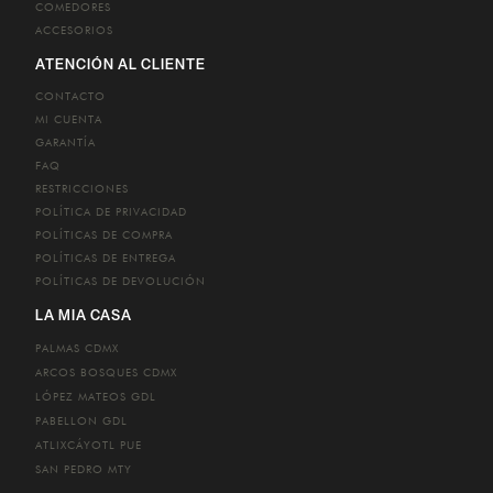
COMEDORES
ACCESORIOS
ATENCIÓN AL CLIENTE
CONTACTO
MI CUENTA
GARANTÍA
FAQ
RESTRICCIONES
POLÍTICA DE PRIVACIDAD
POLÍTICAS DE COMPRA
POLÍTICAS DE ENTREGA
POLÍTICAS DE DEVOLUCIÓN
LA MIA CASA
PALMAS
CDMX
ARCOS BOSQUES
CDMX
LÓPEZ MATEOS
GDL
PABELLON
GDL
ATLIXCÁYOTL
PUE
SAN PEDRO
MTY