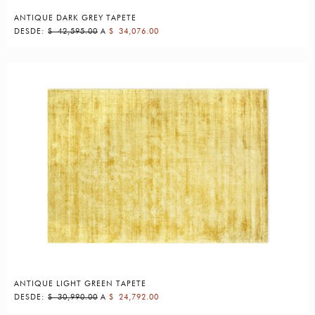
ANTIQUE DARK GREY TAPETE
DESDE:
$
42,595.00
A
$
34,076.00
ANTIQUE LIGHT GREEN TAPETE
DESDE:
$
30,990.00
A
$
24,792.00