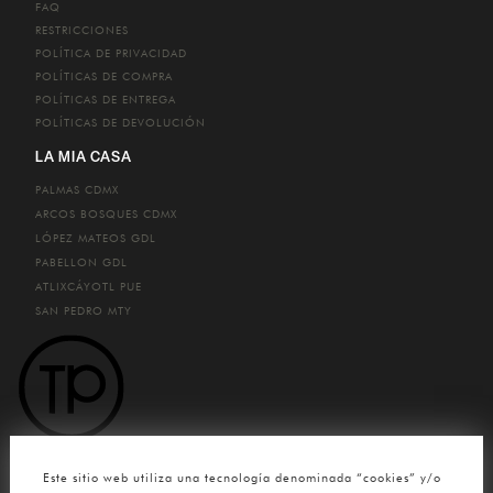
FAQ
RESTRICCIONES
POLÍTICA DE PRIVACIDAD
POLÍTICAS DE COMPRA
POLÍTICAS DE ENTREGA
POLÍTICAS DE DEVOLUCIÓN
LA MIA CASA
PALMAS
CDMX
ARCOS BOSQUES
CDMX
LÓPEZ MATEOS
GDL
PABELLON
GDL
ATLIXCÁYOTL
PUE
SAN PEDRO
MTY
CONTACTO
Este sitio web utiliza una tecnología denominada “cookies” y/o