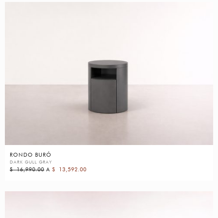
RONDO BURÓ
DARK GULL GRAY
$
16,990.00
A
$
13,592.00