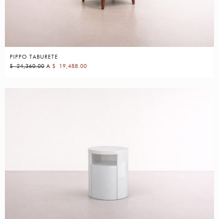
PIPPO TABURETE
$
24,360.00
A
$
19,488.00