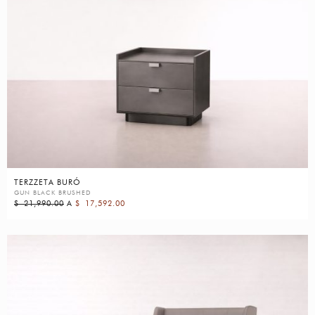
TERZZETA BURÓ
GUN BLACK BRUSHED
$
21,990.00
A
$
17,592.00