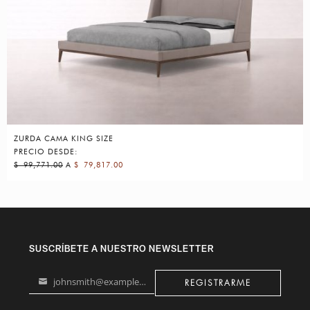
ZURDA CAMA KING SIZE
PRECIO DESDE:
$
99,771.00
A
$
79,817.00
SUSCRÍBETE A NUESTRO NEWSLETTER
johnsmith@example.com
REGISTRARME
Your