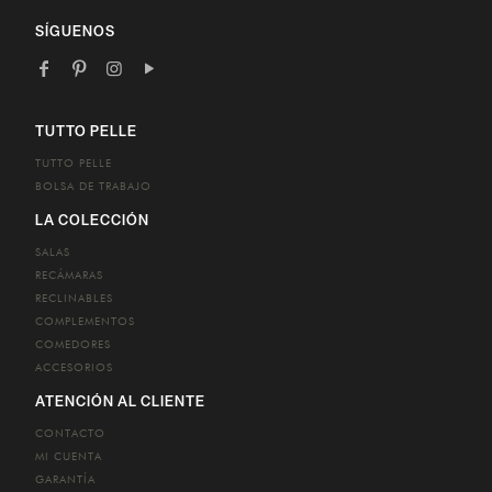
email
SÍGUENOS
TUTTO PELLE
TUTTO PELLE
BOLSA DE TRABAJO
LA COLECCIÓN
SALAS
RECÁMARAS
RECLINABLES
COMPLEMENTOS
COMEDORES
ACCESORIOS
ATENCIÓN AL CLIENTE
CONTACTO
MI CUENTA
GARANTÍA