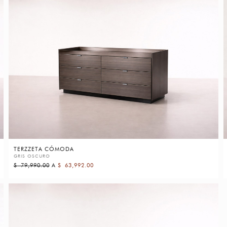
TERZZETA CÓMODA
GRIS OSCURO
$
79,990.00
A
$
63,992.00