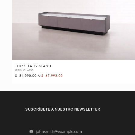
TERZZETA TV STAND
GRIS CLARO
$
84,990.00
A
$
67,992.00
SUSCRÍBETE A NUESTRO NEWSLETTER
johnsmith@example.com
Your