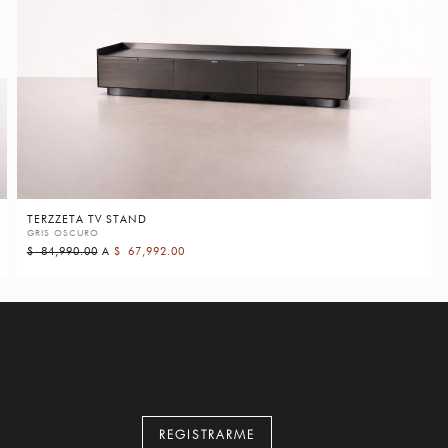
TERZZETA TV STAND
GRIS OSCURO
$
84,990.00
A
$
67,992.00
REGISTRARME