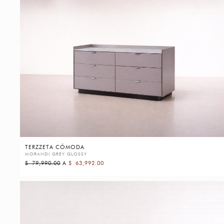
TERZZETA CÓMODA
MORANDI GREY GLOSSY
$
79,990.00
A
$
63,992.00