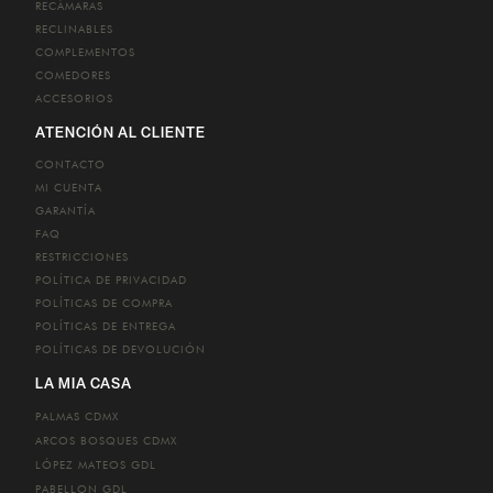
RECÁMARAS
RECLINABLES
COMPLEMENTOS
COMEDORES
ACCESORIOS
ATENCIÓN AL CLIENTE
CONTACTO
MI CUENTA
GARANTÍA
FAQ
RESTRICCIONES
POLÍTICA DE PRIVACIDAD
POLÍTICAS DE COMPRA
POLÍTICAS DE ENTREGA
POLÍTICAS DE DEVOLUCIÓN
LA MIA CASA
PALMAS
CDMX
ARCOS BOSQUES
CDMX
LÓPEZ MATEOS
GDL
PABELLON
GDL