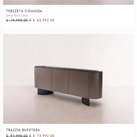
TERZZETA CÓMODA
GRIS OSCURO
$
79,990.00
A
$
63,992.00
TRAZZIA BUFETERA
$
94,990.00
A
$
75,992.00