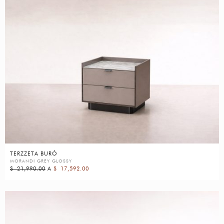
TERZZETA BURÓ
MORANDI GREY GLOSSY
$
21,990.00
A
$
17,592.00