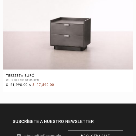
TERZZETA BURÓ
GUN BLACK BRUSHED
$
21,990.00
A
$
17,592.00
SUSCRÍBETE A NUESTRO NEWSLETTER
johnsmith@example.com