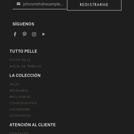
johnsmith@example.com
REGISTRARME
Your
email
SÍGUENOS
TUTTO PELLE
TUTTO PELLE
BOLSA DE TRABAJO
LA COLECCIÓN
SALAS
RECÁMARAS
RECLINABLES
COMPLEMENTOS
COMEDORES
ACCESORIOS
ATENCIÓN AL CLIENTE
CONTACTO