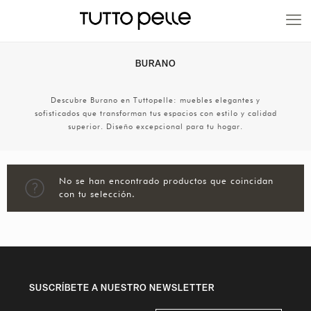
20% EN PRODUCTOS A FABRICACIÓN
BURANO
Descubre Burano en Tuttopelle: muebles elegantes y
sofisticados que transforman tus espacios con estilo y calidad
superior. Diseño excepcional para tu hogar.
No se han encontrado productos que coincidan
con tu selección.
SUSCRÍBETE A NUESTRO NEWSLETTER