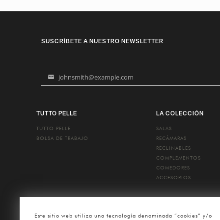
SUSCRÍBETE A NUESTRO NEWSLETTER
johnsmith@example.com
Your
email
TUTTO PELLE
LA COLECCIÓN
TUTTO PELLE
SALAS
BOLSA DE TRABAJO
RECÁMARAS
RECLINABLES
COMPLEMENTOS
COMEDORES
ACCESORIOS
Este sitio web utiliza una tecnología denominada “cookies” y/o