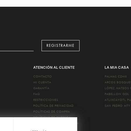
REGISTRARME
ATENCIÓN AL CLIENTE
LA MIA CASA
CONTACTO
PALMAS
CDMX
MI CUENTA
ARCOS BOSQU
GARANTÍA
LÓPEZ MATEOS
FAQ
PABELLON
GDL
RESTRICCIONES
ATLIXCÁYOTL
P
POLÍTICA DE PRIVACIDAD
SAN PEDRO
MTY
POLÍTICAS DE COMPRA
POLÍTICAS DE ENTREGA
POLÍTICAS DE DEVOLUCIÓN