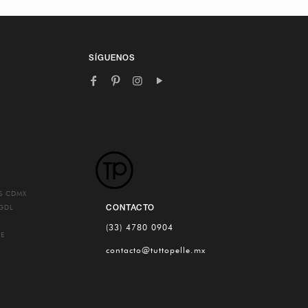
SÍGUENOS
ES
CDMX
CONTACTO
GDL
(33) 4780 0904
UE
contacto@tuttopelle.mx