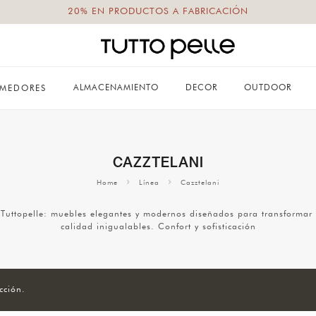
20% EN PRODUCTOS A FABRICACIÓN
ALMACENAMIENTO
DECOR
OUTDOOR
MEDORES
CAZZTELANI
Home
Línea
Cazztelani
 Tuttopelle: muebles elegantes y modernos diseñados para transformar t
calidad inigualables. Confort y sofisticación
cción.