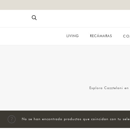
LIVING
RECÁMARAS
CO
Explora Cazztelani en
No se han encontrado productos que coincidan con tu sele