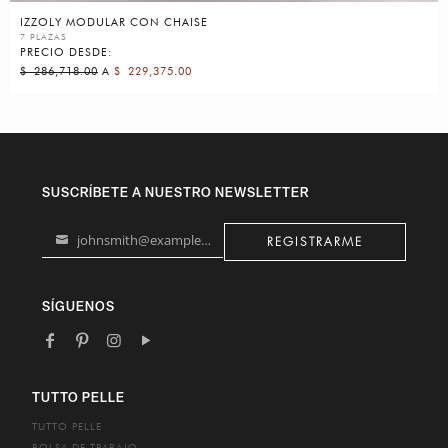
IZZOLY MODULAR CON CHAISE
7 PLAZAS
PRECIO DESDE:
$
286,718.00
A
$
229,375.00
SUSCRÍBETE A NUESTRO NEWSLETTER
johnsmith@example.com
REGISTRARME
Your
email
SÍGUENOS
TUTTO PELLE
TUTTO PELLE