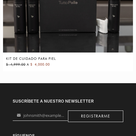
KIT DE CUIDADO PARA PIEL
$
4,999.00
A
$
4,000.00
SUSCRÍBETE A NUESTRO NEWSLETTER
johnsmith@example.com
REGISTRARME
Your
email
SÍGUENOS