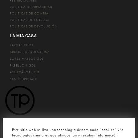
RESTRICCIONES
POLÍTICA DE PRIVACIDAD
POLÍTICAS DE COMPRA
POLÍTICAS DE ENTREGA
POLÍTICAS DE DEVOLUCIÓN
LA MIA CASA
PALMAS
CDMX
ARCOS BOSQUES
CDMX
LÓPEZ MATEOS
GDL
PABELLON
GDL
ATLIXCÁYOTL
PUE
SAN PEDRO
MTY
CONTACTO
Este sitio web utiliza una tecnología denominada “cookies” y/o
(33) 4780 0904
tecnologías similares que almacenan y recaban información