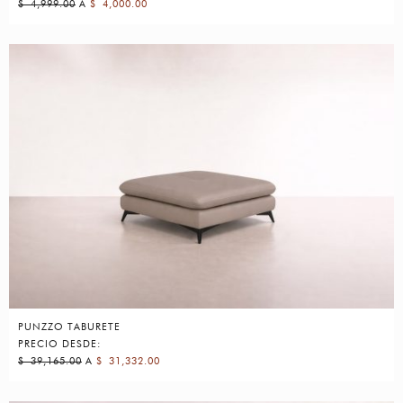
$
4,999.00
A
$
4,000.00
PUNZZO TABURETE
PRECIO DESDE:
$
39,165.00
A
$
31,332.00