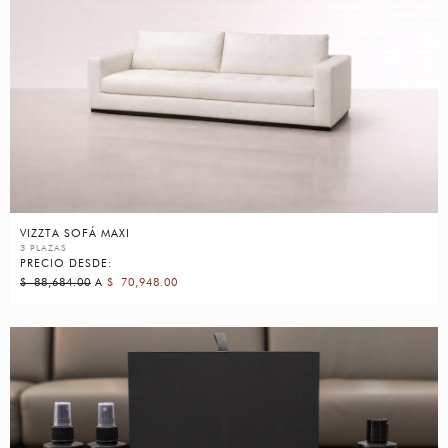
VIZZTA SOFÁ MAXI
3 PLAZAS
PRECIO DESDE:
$
88,684.00
A
$
70,948.00