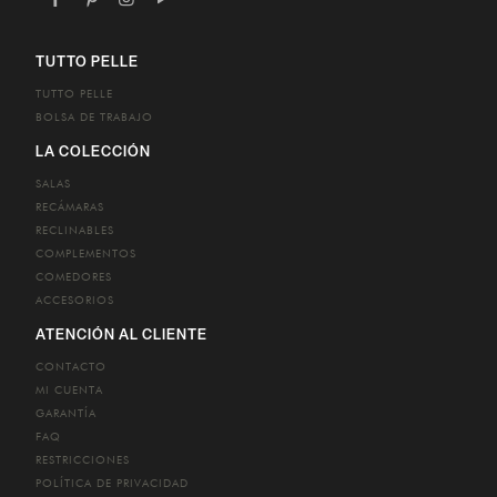
TUTTO PELLE
TUTTO PELLE
BOLSA DE TRABAJO
LA COLECCIÓN
SALAS
RECÁMARAS
RECLINABLES
COMPLEMENTOS
COMEDORES
ACCESORIOS
ATENCIÓN AL CLIENTE
CONTACTO
MI CUENTA
GARANTÍA
FAQ
RESTRICCIONES
POLÍTICA DE PRIVACIDAD