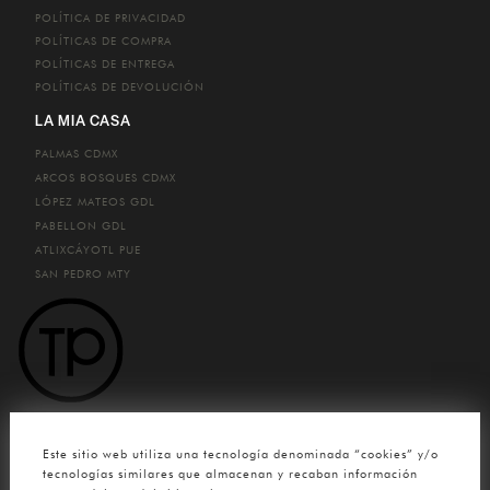
POLÍTICA DE PRIVACIDAD
POLÍTICAS DE COMPRA
POLÍTICAS DE ENTREGA
POLÍTICAS DE DEVOLUCIÓN
LA MIA CASA
PALMAS
CDMX
ARCOS BOSQUES
CDMX
LÓPEZ MATEOS
GDL
PABELLON
GDL
ATLIXCÁYOTL
PUE
SAN PEDRO
MTY
CONTACTO
Este sitio web utiliza una tecnología denominada “cookies” y/o
(33) 4780 0904
tecnologías similares que almacenan y recaban información