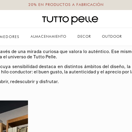
20% EN PRODUCTOS A FABRICACIÓN
GUÍA PARA LOS CURIOSOS
ALMACENAMIENTO
DECOR
OUTDOOR
MEDORES
LAN EL MÉXICO QUE INSPIRA A TUTTO PELLE
ravés de una mirada curiosa que valora lo auténtico. Ese mismo
 el universo de Tutto Pelle.
ya sensibilidad destaca en distintos ámbitos del diseño, la g
 conductor: el buen gusto, la autenticidad y el aprecio por la
r, redescubrir y disfrutar.