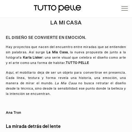
20% EN PRODUCTOS A FABRICACIÓN
LA MI CASA
EL DISEÑO SE CONVIERTE EN EMOCIÓN.
Hay proyectos que nacen del encuentro entre miradas que se entienden
sin palabras. Así surge
La Mia Casa
, la nueva propuesta de
junto a la
fotógrafa
Karla Lisker
: una serie visual que celebra el diseño como arte
y el arte como una forma de habitar.
TUTTO PELLE
Aquí, el mobiliario deja de ser un objeto para convertirse en presencia.
Cada línea, textura y forma revela una historia, una emoción, una
manera de mirar el mundo.
La Mia Casa
no busca retratar el diseño
desde la técnica, sino desde la sensibilidad: ese punto donde la belleza y
la intención se encuentran.
Ana Tron
La mirada detrás del lente