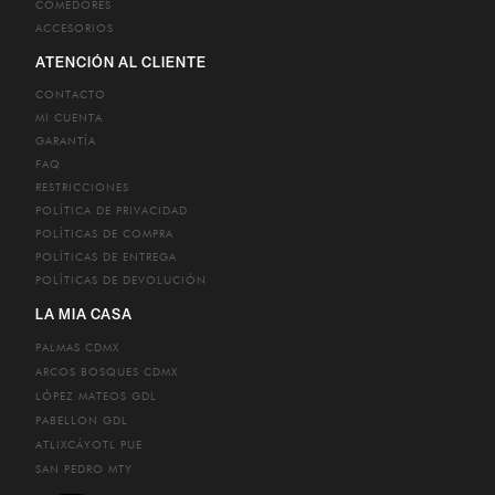
COMEDORES
ACCESORIOS
ATENCIÓN AL CLIENTE
CONTACTO
MI CUENTA
GARANTÍA
FAQ
RESTRICCIONES
POLÍTICA DE PRIVACIDAD
POLÍTICAS DE COMPRA
POLÍTICAS DE ENTREGA
POLÍTICAS DE DEVOLUCIÓN
LA MIA CASA
PALMAS
CDMX
ARCOS BOSQUES
CDMX
LÓPEZ MATEOS
GDL
PABELLON
GDL
ATLIXCÁYOTL
PUE
SAN PEDRO
MTY