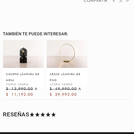
COMPARTIR
TAMBIÉN TE PUEDE INTERESAR:
COLPPO LÁMPARA DE
ARZZO LÁMPARA DE
MESA
PISO
VIDRIO NEGRO
ACERO NEGRO
$
13,990.00
A
$
49,990.00
A
$
11,192.00
$
39,992.00
RESEÑAS