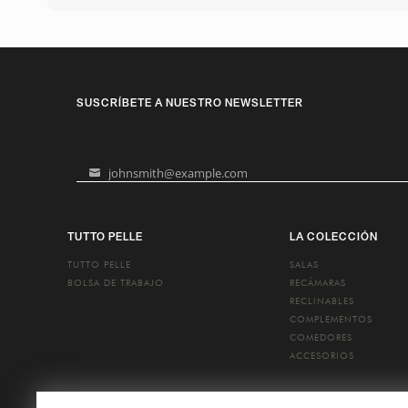
SUSCRÍBETE A NUESTRO NEWSLETTER
johnsmith@example.com
Your
email
TUTTO PELLE
LA COLECCIÓN
TUTTO PELLE
SALAS
BOLSA DE TRABAJO
RECÁMARAS
RECLINABLES
COMPLEMENTOS
COMEDORES
ACCESORIOS