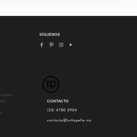
SÍGUENOS
ES
CDMX
CONTACTO
GDL
(33) 4780 0904
UE
contacto@tuttopelle.mx