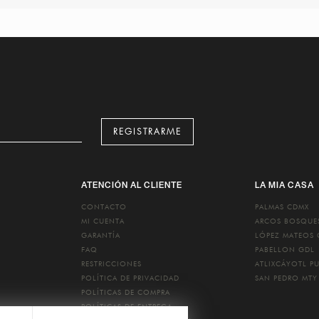
REGISTRARME
ATENCIÓN AL CLIENTE
LA MIA CASA
CONTACTO
PALMAS
CDMX
MI CUENTA
ARCOS BOSQU
GARANTÍA
LÓPEZ MATEOS
FAQ
PABELLON
GDL
RESTRICCIONES
ATLIXCÁYOTL
P
POLÍTICA DE PRIVACIDAD
SAN PEDRO
MTY
POLÍTICAS DE COMPRA
POLÍTICAS DE ENTREGA