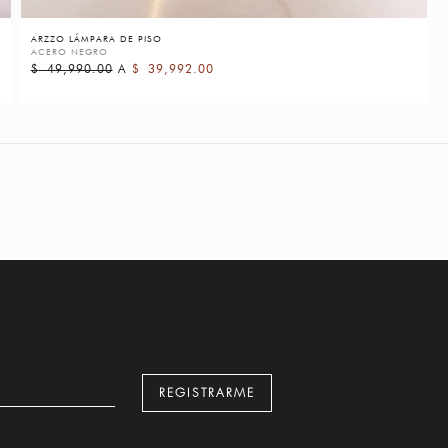
ARZZO LÁMPARA DE PISO
ACERO NEGRO
$
49,990.00
A
$
39,992.00
REGISTRARME