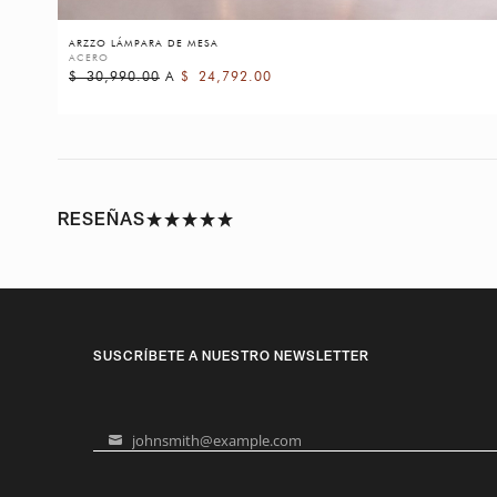
ARZZO LÁMPARA DE MESA
ACERO
$
30,990.00
A
$
24,792.00
RESEÑAS
SUSCRÍBETE A NUESTRO NEWSLETTER
johnsmith@example.com
Your
email