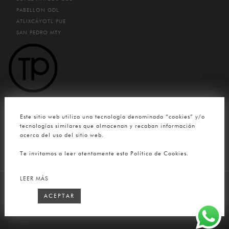
PABELLON
GDL
ATLIXCÁYOTL
PUE
SAN PEDRO
MTY
CONTACTO
Este sitio web utiliza una tecnología denominada “cookies” y/o
(33) 4780 0904
tecnologías similares que almacenan y recaban información
acerca del uso del sitio web.
contacto@tuttopelle.mx
Te invitamos a leer atentamente esta Política de Cookies.
LEER MÁS
Tutto Pelle
2026 © Todos los Derechos Reservados. Sitio Web
ACEPTAR
desarrollado por
Selfish ®