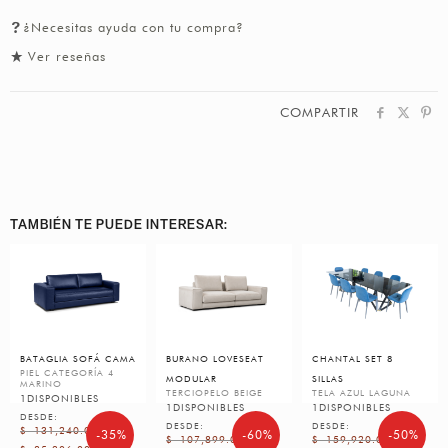
¿Necesitas ayuda con tu compra?
Ver reseñas
COMPARTIR
TAMBIÉN TE PUEDE INTERESAR:
BATAGLIA SOFÁ CAMA
BURANO LOVESEAT
CHANTAL SET 8
PIEL CATEGORÍA 4
MODULAR
SILLAS
MARINO
TERCIOPELO BEIGE
TELA AZUL LAGUNA
1
DISPONIBLES
1
DISPONIBLES
1
DISPONIBLES
DESDE:
DESDE:
DESDE:
$
131,240.00
-35%
-60%
-50%
$
107,899.00
$
159,920.00