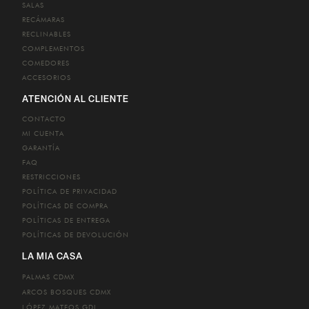
SALAS
RECÁMARAS
RECLINABLES
COMPLEMENTOS
COMEDORES
ACCESORIOS
ATENCIÓN AL CLIENTE
CONTACTO
MI CUENTA
GARANTÍA
FAQ
RESTRICCIONES
POLÍTICA DE PRIVACIDAD
POLÍTICAS DE COMPRA
POLÍTICAS DE ENTREGA
POLÍTICAS DE DEVOLUCIÓN
LA MIA CASA
PALMAS
CDMX
ARCOS BOSQUES
CDMX
LÓPEZ MATEOS
GDL