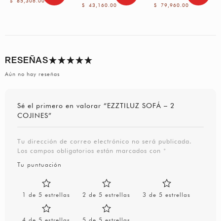
$
85,306.00
$
43,160.00
$
79,960.00
RESEÑAS
Aún no hay reseñas
Sé el primero en valorar “EZZTILUZ SOFÁ – 2
COJINES”
Tu dirección de correo electrónico no será publicada.
Los campos obligatorios están marcados con
*
Tu puntuación
1 de 5 estrellas
2 de 5 estrellas
3 de 5 estrellas
4 de 5 estrellas
5 de 5 estrellas