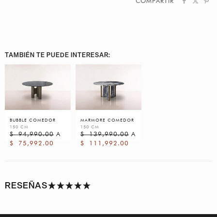
COMPARTIR
TAMBIÉN TE PUEDE INTERESAR:
BUBBLE COMEDOR
MARMORE COMEDOR
150 CM
150 CM
$
94,990.00
A
$
139,990.00
A
$
75,992.00
$
111,992.00
RESEÑAS