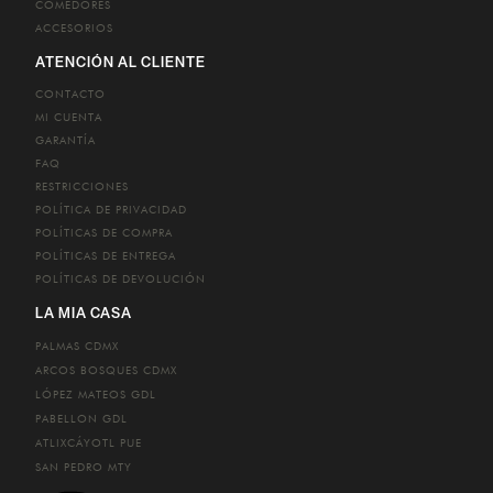
COMEDORES
ACCESORIOS
ATENCIÓN AL CLIENTE
CONTACTO
MI CUENTA
GARANTÍA
FAQ
RESTRICCIONES
POLÍTICA DE PRIVACIDAD
POLÍTICAS DE COMPRA
POLÍTICAS DE ENTREGA
POLÍTICAS DE DEVOLUCIÓN
LA MIA CASA
PALMAS
CDMX
ARCOS BOSQUES
CDMX
LÓPEZ MATEOS
GDL
PABELLON
GDL
ATLIXCÁYOTL
PUE
SAN PEDRO
MTY