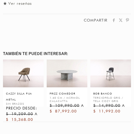
Ver reseñas
COMPARTIR
TAMBIÉN TE PUEDE INTERESAR:
CAZZY SILLA FIJA
FRIZZ COMEDOR
BOB BANCO
1.60 CM / MÁRMOL
TERCIOPELO GRIS /
METAL
CALACATTA
TELA COZY GRIS
SIN BRAZOS
$
109,990.00
A
$
14,990.00
A
PRECIO DESDE:
$
87,992.00
$
11,992.00
$
19,209.00
A
$
15,368.00