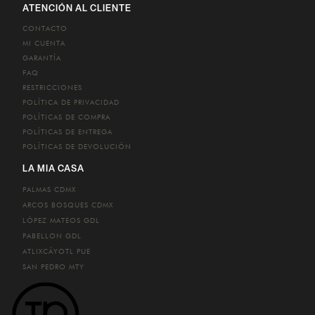
ATENCIÓN AL CLIENTE
CONTACTO
MI CUENTA
GARANTÍA
FAQ
RESTRICCIONES
POLÍTICA DE PRIVACIDAD
POLÍTICAS DE COMPRA
POLÍTICAS DE ENTREGA
POLÍTICAS DE DEVOLUCIÓN
LA MIA CASA
PALMAS
CDMX
ARCOS BOSQUES
CDMX
LÓPEZ MATEOS
GDL
PABELLON
GDL
ATLIXCÁYOTL
PUE
SAN PEDRO
MTY