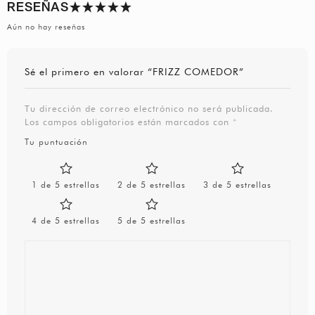
RESEÑAS
Aún no hay reseñas
Sé el primero en valorar “FRIZZ COMEDOR”
Tu dirección de correo electrónico no será publicada.
Los campos obligatorios están marcados con
*
Tu puntuación
1 de 5 estrellas
2 de 5 estrellas
3 de 5 estrellas
4 de 5 estrellas
5 de 5 estrellas