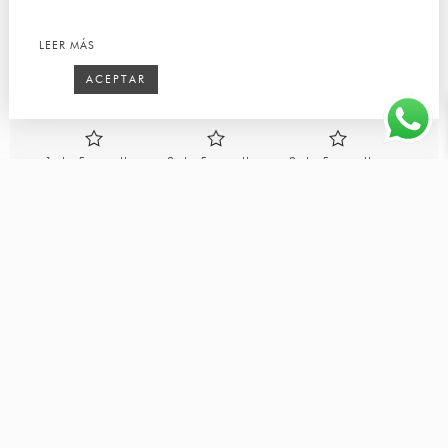
Sé el primero en valorar “MADEIRA COMEDOR”
LEER MÁS
Tu dirección de correo electrónico no será publicada.
Los campos obligatorios están marcados con
*
ACEPTAR
Tu puntuación
1 de 5 estrellas
2 de 5 estrellas
3 de 5 estrellas
4 de 5 estrellas
5 de 5 estrellas
Sube hasta 3 imágenes o vídeos