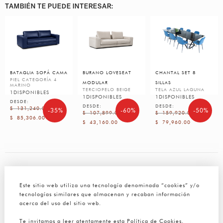
TAMBIÉN TE PUEDE INTERESAR:
BATAGLIA SOFÁ CAMA
BURANO LOVESEAT
CHANTAL SET 8
PIEL CATEGORÍA 4
MODULAR
SILLAS
MARINO
TERCIOPELO BEIGE
TELA AZUL LAGUNA
1
DISPONIBLES
1
DISPONIBLES
1
DISPONIBLES
DESDE:
DESDE:
DESDE:
$
131,240.00
-35%
-60%
-50%
$
107,899.00
$
159,920.00
$
85,306.00
$
43,160.00
$
79,960.00
RESEÑAS
Este sitio web utiliza una tecnología denominada “cookies” y/o
Aún no hay reseñas
tecnologías similares que almacenan y recaban información
acerca del uso del sitio web.
Te invitamos a leer atentamente esta Política de Cookies.