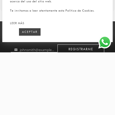
acerca del uso del sitio web.
Te invitamos a leer atentamente esta Política de Cookies.
LEER MÁS
ACEPTAR
SUSCRÍBETE A NUESTRO NEWSLETTER
johnsmith@example.com
REGISTRARME
Your
email
SÍGUENOS
TUTTO PELLE
TUTTO PELLE
BOLSA DE TRABAJO
LA COLECCIÓN