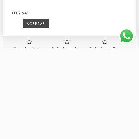
LEER MÁS
Tu dirección de correo electrónico no será publicada.
Los campos obligatorios están marcados con
*
ACEPTAR
Tu puntuación
1 de 5 estrellas
2 de 5 estrellas
3 de 5 estrellas
4 de 5 estrellas
5 de 5 estrellas
Sube hasta 3 imágenes o vídeos