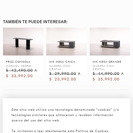
TAMBIÉN TE PUEDE INTERESAR:
FRIZZ CONSOLA
MIK MESA CHICA
MIK MESA GRANDE
MÁRMOL NEGRO
MADERA CON
MADERA CON
CRISTAL
CRISTAL
$
42,490.00
A
$
29,990.00
A
$
44,990.00
A
$
33,992.00
$
23,992.00
$
35,992.00
RESEÑAS
Este sitio web utiliza una tecnología denominada “cookies” y/o
Aún no hay reseñas
tecnologías similares que almacenan y recaban información
acerca del uso del sitio web.
Te invitamos a leer atentamente esta Política de Cookies.
Sé el primero en valorar “MONS MESA LATERAL”