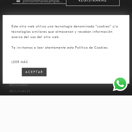
johnsmith@example.com
REGISTRARME
Your
email
SÍGUENOS
Este sitio web utiliza una tecnología denominada “cookies” y/o
tecnologías similares que almacenan y recaban información
acerca del uso del sitio web.
TUTTO PELLE
Te invitamos a leer atentamente esta Política de Cookies.
TUTTO PELLE
BOLSA DE TRABAJO
LEER MÁS
LA COLECCIÓN
ACEPTAR
SALAS
RECÁMARAS
RECLINABLES
COMPLEMENTOS
COMEDORES
ACCESORIOS
ATENCIÓN AL CLIENTE
CONTACTO