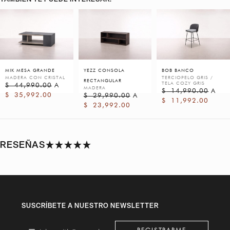
MIK MESA GRANDE
YEZZ CONSOLA
BOB BANCO
MADERA CON CRISTAL
TERCIOPELO GRIS /
RECTANGULAR
TELA COZY GRIS
$
44,990.00
A
MADERA
$
14,990.00
A
$
35,992.00
$
29,990.00
A
$
11,992.00
$
23,992.00
RESEÑAS
SUSCRÍBETE A NUESTRO NEWSLETTER