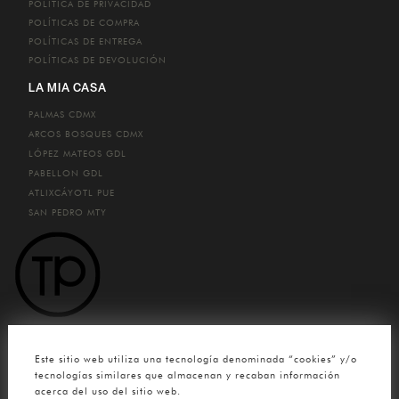
POLÍTICA DE PRIVACIDAD
POLÍTICAS DE COMPRA
POLÍTICAS DE ENTREGA
POLÍTICAS DE DEVOLUCIÓN
LA MIA CASA
PALMAS
CDMX
ARCOS BOSQUES
CDMX
LÓPEZ MATEOS
GDL
PABELLON
GDL
ATLIXCÁYOTL
PUE
SAN PEDRO
MTY
CONTACTO
Este sitio web utiliza una tecnología denominada “cookies” y/o
(33) 4780 0904
tecnologías similares que almacenan y recaban información
acerca del uso del sitio web.
contacto@tuttopelle.mx