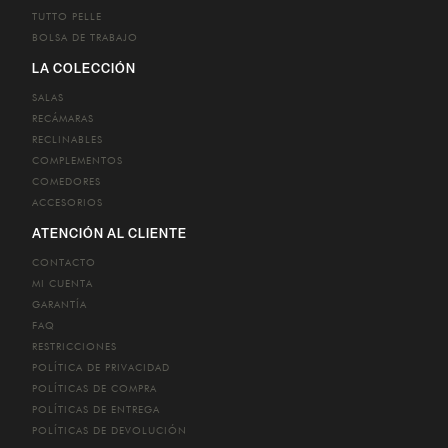
TUTTO PELLE
BOLSA DE TRABAJO
LA COLECCIÓN
SALAS
RECÁMARAS
RECLINABLES
COMPLEMENTOS
COMEDORES
ACCESORIOS
ATENCIÓN AL CLIENTE
CONTACTO
MI CUENTA
GARANTÍA
FAQ
RESTRICCIONES
POLÍTICA DE PRIVACIDAD
POLÍTICAS DE COMPRA
POLÍTICAS DE ENTREGA
POLÍTICAS DE DEVOLUCIÓN