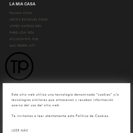
LA MIA CASA
PALMAS
CDMX
ARCOS BOSQUES
CDMX
LÓPEZ MATEOS
GDL
PABELLON
GDL
ATLIXCÁYOTL
PUE
SAN PEDRO
MTY
CONTACTO
Este sitio web utiliza una tecnología denominada “cookies” y/o
(33) 4780 0904
tecnologías similares que almacenan y recaban información
acerca del uso del sitio web.
contacto@tuttopelle.mx
Te invitamos a leer atentamente esta Política de Cookies.
LEER MÁS