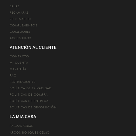
SALAS
RECÁMARAS
RECLINABLES
COMPLEMENTOS
COMEDORES
ACCESORIOS
ATENCIÓN AL CLIENTE
CONTACTO
MI CUENTA
GARANTÍA
FAQ
RESTRICCIONES
POLÍTICA DE PRIVACIDAD
POLÍTICAS DE COMPRA
POLÍTICAS DE ENTREGA
POLÍTICAS DE DEVOLUCIÓN
LA MIA CASA
PALMAS
CDMX
ARCOS BOSQUES
CDMX