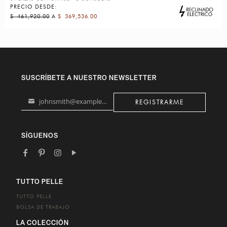
PRECIO DESDE:
$
461,920.00
A
$
369,536.00
SUSCRÍBETE A NUESTRO NEWSLETTER
johnsmith@example.com
REGISTRARME
Your
email
SÍGUENOS
TUTTO PELLE
TUTTO PELLE
BOLSA DE TRABAJO
LA COLECCIÓN