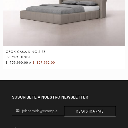
GROK CAMA KING SIZE
PRECIO DESDE:
$
159,990.00
A
$
127,992.00
SUSCRÍBETE A NUESTRO NEWSLETTER
johnsmith@example.com
REGISTRARME
Your
email