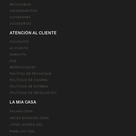
RECLINABLES
COMPLEMENTOS
COMEDORES
ACCESORIOS
ATENCIÓN AL CLIENTE
CONTACTO
MI CUENTA
GARANTÍA
FAQ
RESTRICCIONES
POLÍTICA DE PRIVACIDAD
POLÍTICAS DE COMPRA
POLÍTICAS DE ENTREGA
POLÍTICAS DE DEVOLUCIÓN
LA MIA CASA
PALMAS
CDMX
ARCOS BOSQUES
CDMX
LÓPEZ MATEOS
GDL
PABELLON
GDL