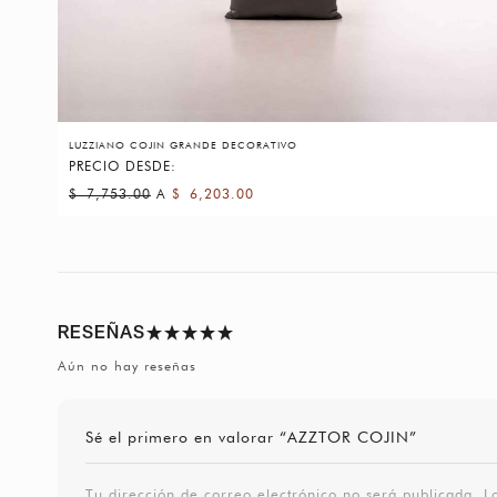
LUZZIANO COJIN GRANDE DECORATIVO
PRECIO DESDE:
$
7,753.00
A
$
6,203.00
RESEÑAS
Aún no hay reseñas
Sé el primero en valorar “AZZTOR COJIN”
Tu dirección de correo electrónico no será publicada.
L