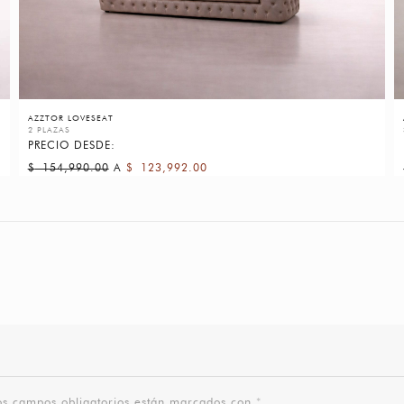
AZZTOR LOVESEAT
2 PLAZAS
PRECIO DESDE:
$
154,990.00
A
$
123,992.00
os campos obligatorios están marcados con
*