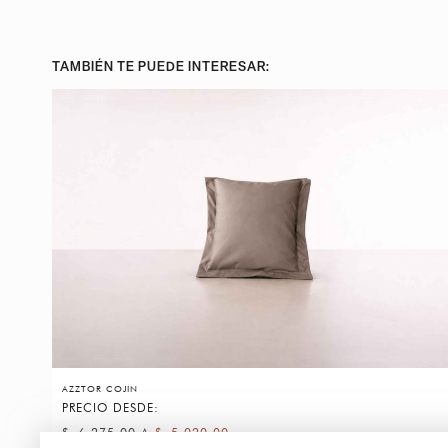
TAMBIÉN TE PUEDE INTERESAR:
AZZTOR COJIN
PRECIO DESDE:
$
6,275.00
A
$
5,020.00