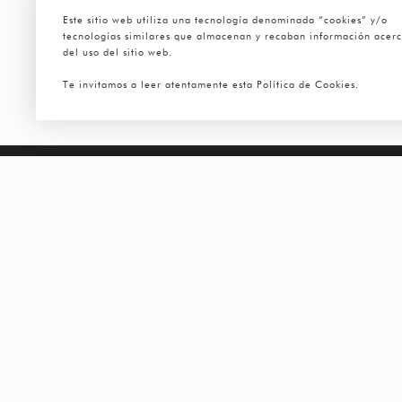
Este sitio web utiliza una tecnología denominada “cookies” y/o
tecnologías similares que almacenan y recaban información acer
del uso del sitio web.
Te invitamos a leer atentamente esta Política de Cookies.
RESEÑAS
SUSCRÍBETE A NUESTRO NEWSLETTER
johnsmith@example.com
Your
email
TUTTO PELLE
LA COLECCIÓN
TUTTO PELLE
SALAS
BOLSA DE TRABAJO
RECÁMARAS
RECLINABLES