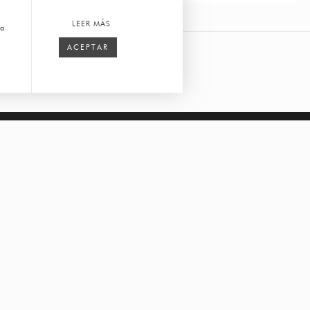
LEER MÁS
ca
ACEPTAR
REGISTRARME
ATENCIÓN AL CLIENTE
LA MIA CASA
CONTACTO
PALMAS
CDMX
MI CUENTA
ARCOS BOSQU
GARANTÍA
LÓPEZ MATEOS