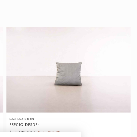
EZZTILUZ COJIN
PRECIO DESDE:
$
8,492.00
A
$
6,794.00