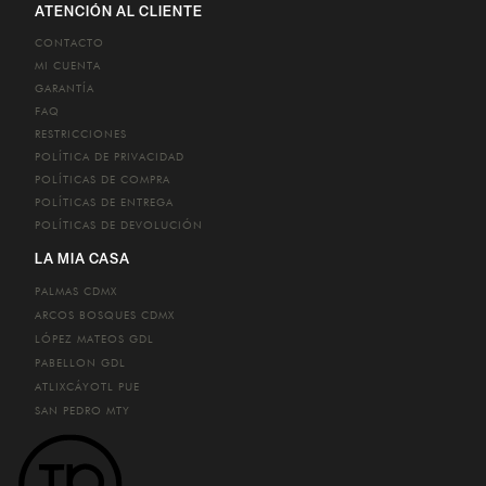
ATENCIÓN AL CLIENTE
CONTACTO
MI CUENTA
GARANTÍA
FAQ
RESTRICCIONES
POLÍTICA DE PRIVACIDAD
POLÍTICAS DE COMPRA
POLÍTICAS DE ENTREGA
POLÍTICAS DE DEVOLUCIÓN
LA MIA CASA
PALMAS
CDMX
ARCOS BOSQUES
CDMX
LÓPEZ MATEOS
GDL
PABELLON
GDL
ATLIXCÁYOTL
PUE
SAN PEDRO
MTY