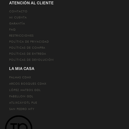
ATENCIÓN AL CLIENTE
CONTACTO
MI CUENTA
GARANTÍA
FAQ
RESTRICCIONES
POLÍTICA DE PRIVACIDAD
POLÍTICAS DE COMPRA
POLÍTICAS DE ENTREGA
POLÍTICAS DE DEVOLUCIÓN
LA MIA CASA
PALMAS
CDMX
ARCOS BOSQUES
CDMX
LÓPEZ MATEOS
GDL
PABELLON
GDL
ATLIXCÁYOTL
PUE
SAN PEDRO
MTY