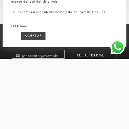
acerca del uso del sitio web.
Te invitamos a leer atentamente esta Política de Cookies.
LEER MÁS
ACEPTAR
SUSCRÍBETE A NUESTRO NEWSLETTER
johnsmith@example.com
REGISTRARME
Your
email
SÍGUENOS
TUTTO PELLE
TUTTO PELLE
BOLSA DE TRABAJO
LA COLECCIÓN