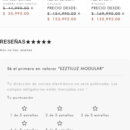
MADERA CON CRISTAL
2 PLAZAS
3 PLAZAS
$
44,990.00
A
PRECIO DESDE:
PRECIO DESDE:
$
35,992.00
$
154,990.00
A
$
169,990.00
A
$
123,992.00
$
135,992.00
RESEÑAS
Aún no hay reseñas
Sé el primero en valorar “EZZTILUZ MODULAR”
Tu dirección de correo electrónico no será publicada.
Los
campos obligatorios están marcados con
*
Tu puntuación
1 de 5 estrellas
2 de 5 estrellas
3 de 5 estrellas