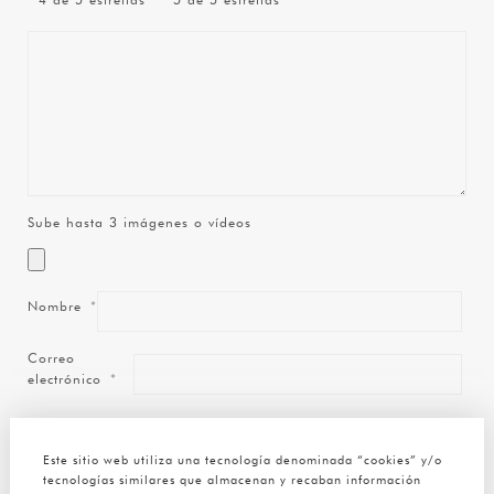
4 de 5 estrellas
5 de 5 estrellas
Sube hasta 3 imágenes o vídeos
Nombre
*
Correo
electrónico
*
Guarda mi nombre, correo electrónico y web en este
navegador para la próxima vez que comente.
Este sitio web utiliza una tecnología denominada “cookies” y/o
tecnologías similares que almacenan y recaban información