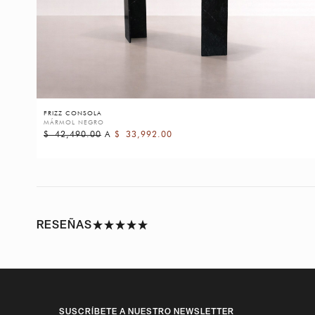
FRIZZ CONSOLA
MÁRMOL NEGRO
$
42,490.00
A
$
33,992.00
RESEÑAS
SUSCRÍBETE A NUESTRO NEWSLETTER