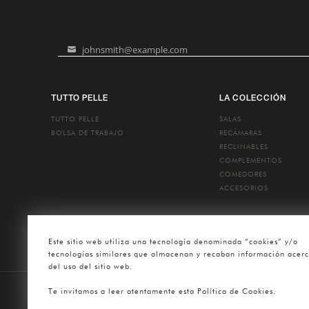
johnsmith@example.com
Your
email
TUTTO PELLE
LA COLECCIÓN
TUTTO PELLE
SALAS
BOLSA DE TRABAJO
RECÁMARAS
RECLINABLES
COMPLEMENTOS
COMEDORES
ACCESORIOS
Este sitio web utiliza una tecnología denominada “cookies” y/o
tecnologías similares que almacenan y recaban información acer
del uso del sitio web.
Te invitamos a leer atentamente esta Política de Cookies.
Tutt