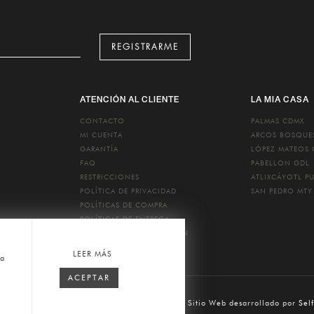
REGISTRARME
ATENCIÓN AL CLIENTE
LA MIA CASA
CONTACTO
PALMAS
CDMX
MI CUENTA
ARCOS BOSQU
GARANTÍA
LÓPEZ MATEOS
FAQ
PABELLON
GDL
RESTRICCIONES
ATLIXCÁYOTL
P
POLÍTICA DE PRIVACIDAD
SAN PEDRO
MTY
POLÍTICAS DE COMPRA
POLÍTICAS DE ENTREGA
POLÍTICAS DE DEVOLUCIÓN
LEER MÁS
ca
ACEPTAR
o Pelle
2026 © Todos los Derechos Reservados. Sitio Web desarrollado por
Sel