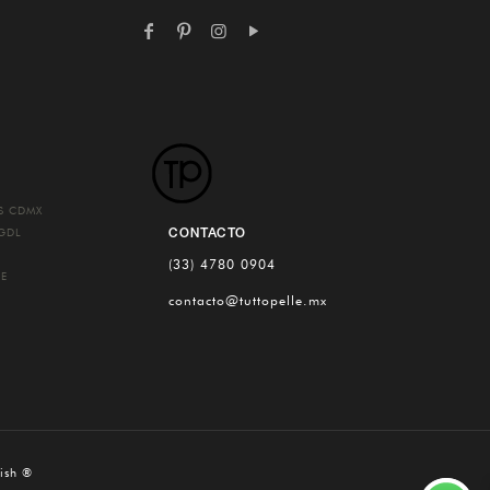
ES
CDMX
CONTACTO
GDL
(33) 4780 0904
UE
contacto@tuttopelle.mx
fish ®