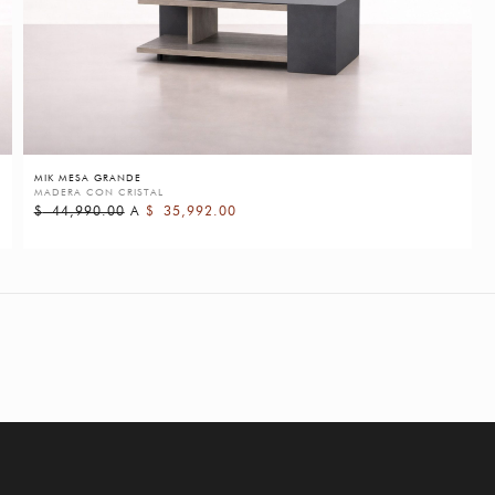
MIK MESA GRANDE
MADERA CON CRISTAL
$
44,990.00
A
$
35,992.00