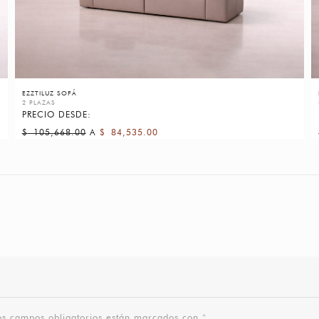
EZZTILUZ SOFÁ
2 PLAZAS
PRECIO DESDE:
$
105,668.00
A
$
84,535.00
os campos obligatorios están marcados con
*