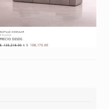
EZZTILUZ MODULAR
3 PLAZAS
PRECIO DESDE:
$
135,218.00
A
$
108,175.00