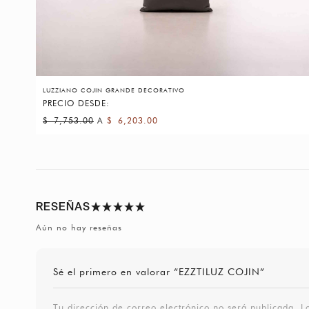
LUZZIANO COJIN GRANDE DECORATIVO
PRECIO DESDE:
$
7,753.00
A
$
6,203.00
RESEÑAS
Aún no hay reseñas
Sé el primero en valorar “EZZTILUZ COJIN”
Tu dirección de correo electrónico no será publicada.
L