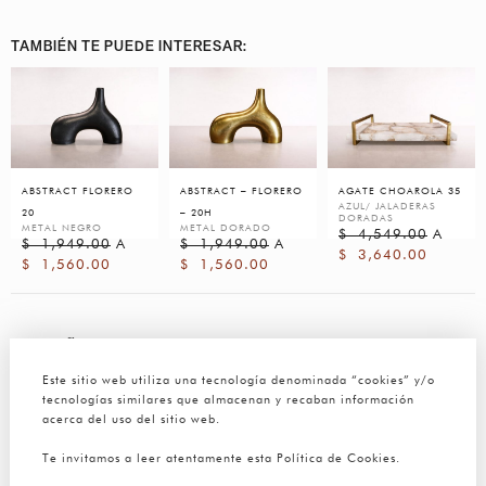
TAMBIÉN TE PUEDE INTERESAR:
ABSTRACT FLORERO
ABSTRACT – FLORERO
AGATE CHOAROLA 35
AZUL/ JALADERAS
20
– 20H
DORADAS
METAL NEGRO
METAL DORADO
$
4,549.00
A
$
1,949.00
A
$
1,949.00
A
$
3,640.00
$
1,560.00
$
1,560.00
RESEÑAS
Aún no hay reseñas
Este sitio web utiliza una tecnología denominada “cookies” y/o
tecnologías similares que almacenan y recaban información
acerca del uso del sitio web.
Sé el primero en valorar “TRELLIO PERCHERO”
Te invitamos a leer atentamente esta Política de Cookies.