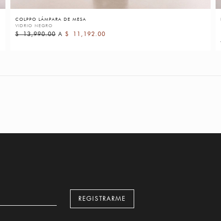
COLPPO LÁMPARA DE MESA
VIDRIO NEGRO
$
13,990.00
A
$
11,192.00
REGISTRARME