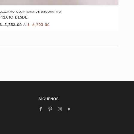
LUZZIANO COJIN GRANDE DECORATIVO
PRECIO DESDE:
$
7,753.00
A
$
6,203.00
SÍGUENOS