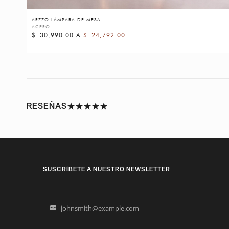
ARZZO LÁMPARA DE MESA
ACERO
$
30,990.00
A
$
24,792.00
RESEÑAS
SUSCRÍBETE A NUESTRO NEWSLETTER
johnsmith@example.com
Your
email