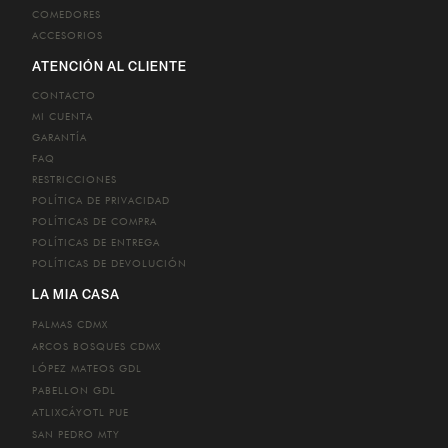
COMEDORES
ACCESORIOS
ATENCIÓN AL CLIENTE
CONTACTO
MI CUENTA
GARANTÍA
FAQ
RESTRICCIONES
POLÍTICA DE PRIVACIDAD
POLÍTICAS DE COMPRA
POLÍTICAS DE ENTREGA
POLÍTICAS DE DEVOLUCIÓN
LA MIA CASA
PALMAS
CDMX
ARCOS BOSQUES
CDMX
LÓPEZ MATEOS
GDL
PABELLON
GDL
ATLIXCÁYOTL
PUE
SAN PEDRO
MTY