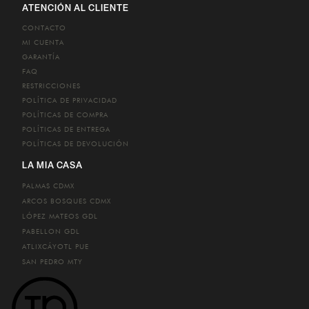
ATENCIÓN AL CLIENTE
CONTACTO
MI CUENTA
GARANTÍA
FAQ
RESTRICCIONES
POLÍTICA DE PRIVACIDAD
POLÍTICAS DE COMPRA
POLÍTICAS DE ENTREGA
POLÍTICAS DE DEVOLUCIÓN
LA MIA CASA
PALMAS
CDMX
ARCOS BOSQUES
CDMX
LÓPEZ MATEOS
GDL
PABELLON
GDL
ATLIXCÁYOTL
PUE
SAN PEDRO
MTY