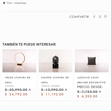
Ver reseñas
COMPARTIR
TAMBIÉN TE PUEDE INTERESAR:
ARZZO LÁMPARA DE
COLPPO LÁMPARA DE
LUZZIANO COJIN
MESA
MESA
GRANDE DECORATIVO
ACERO
VIDRIO NEGRO
PRECIO DESDE:
$
30,990.00
A
$
13,990.00
A
$
7,753.00
A
$
24,792.00
$
11,192.00
$
6,203.00