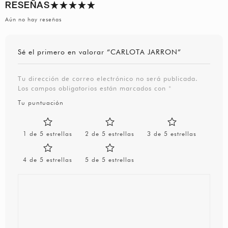
RESEÑAS
Aún no hay reseñas
Sé el primero en valorar “CARLOTA JARRON”
Tu dirección de correo electrónico no será publicada.
Los campos obligatorios están marcados con
*
Tu puntuación
1 de 5 estrellas
2 de 5 estrellas
3 de 5 estrellas
4 de 5 estrellas
5 de 5 estrellas