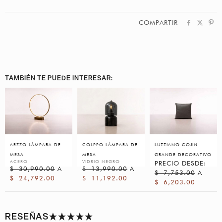
COMPARTIR
TAMBIÉN TE PUEDE INTERESAR:
ARZZO LÁMPARA DE
COLPPO LÁMPARA DE
LUZZIANO COJIN
MESA
MESA
GRANDE DECORATIVO
ACERO
VIDRIO NEGRO
PRECIO DESDE:
$
30,990.00
A
$
13,990.00
A
$
7,753.00
A
$
24,792.00
$
11,192.00
$
6,203.00
RESEÑAS