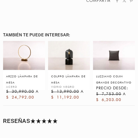
COMPARTIR
TAMBIÉN TE PUEDE INTERESAR:
ARZZO LÁMPARA DE
COLPPO LÁMPARA DE
LUZZIANO COJIN
MESA
MESA
GRANDE DECORATIVO
ACERO
VIDRIO NEGRO
PRECIO DESDE:
$
30,990.00
A
$
13,990.00
A
$
7,753.00
A
$
24,792.00
$
11,192.00
$
6,203.00
RESEÑAS