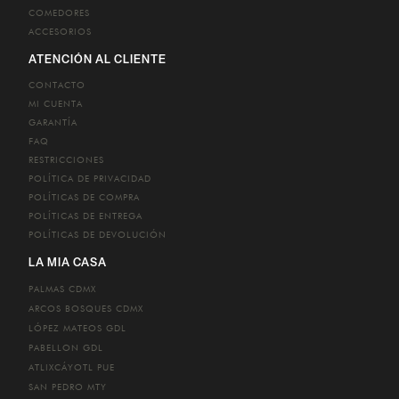
COMEDORES
ACCESORIOS
ATENCIÓN AL CLIENTE
CONTACTO
MI CUENTA
GARANTÍA
FAQ
RESTRICCIONES
POLÍTICA DE PRIVACIDAD
POLÍTICAS DE COMPRA
POLÍTICAS DE ENTREGA
POLÍTICAS DE DEVOLUCIÓN
LA MIA CASA
PALMAS
CDMX
ARCOS BOSQUES
CDMX
LÓPEZ MATEOS
GDL
PABELLON
GDL
ATLIXCÁYOTL
PUE
SAN PEDRO
MTY