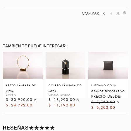
COMPARTIR
TAMBIÉN TE PUEDE INTERESAR:
ARZZO LÁMPARA DE
COLPPO LÁMPARA DE
LUZZIANO COJIN
MESA
MESA
GRANDE DECORATIVO
ACERO
VIDRIO NEGRO
PRECIO DESDE:
$
30,990.00
A
$
13,990.00
A
$
7,753.00
A
$
24,792.00
$
11,192.00
$
6,203.00
RESEÑAS