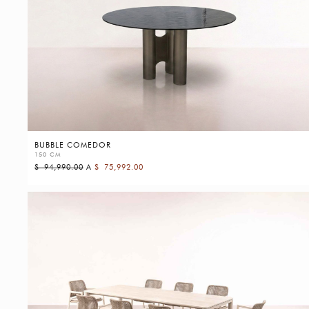
BUBBLE COMEDOR
150 CM
$
94,990.00
A
$
75,992.00