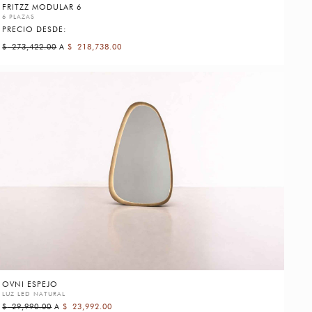
FRITZZ MODULAR 6
6 PLAZAS
PRECIO DESDE:
$
273,422.00
A
$
218,738.00
OVNI ESPEJO
LUZ LED NATURAL
$
29,990.00
A
$
23,992.00