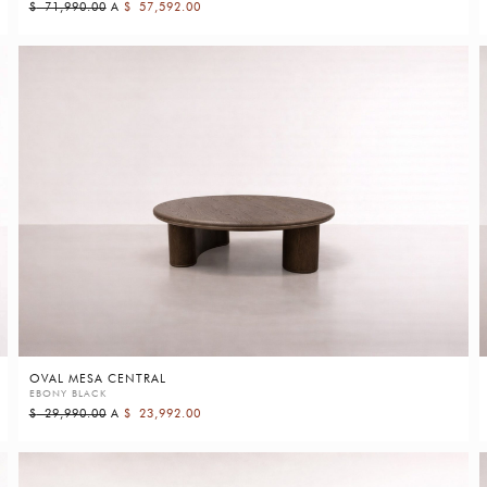
$
71,990.00
A
$
57,592.00
OVAL MESA CENTRAL
EBONY BLACK
$
29,990.00
A
$
23,992.00