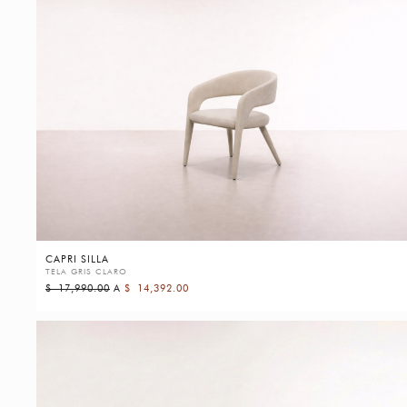
CAPRI SILLA
TELA GRIS CLARO
$
17,990.00
A
$
14,392.00