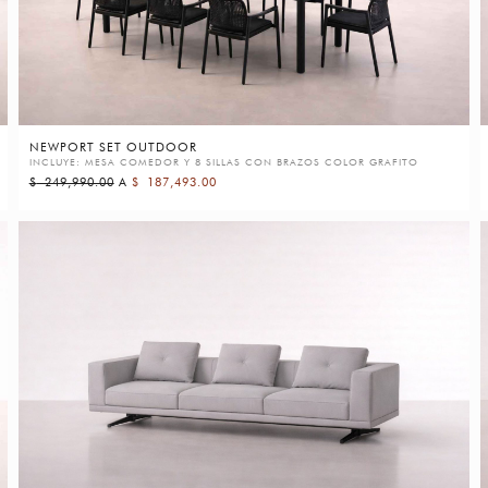
NEWPORT SET OUTDOOR
INCLUYE: MESA COMEDOR Y 8 SILLAS CON BRAZOS COLOR GRAFITO
$
249,990.00
A
$
187,493.00