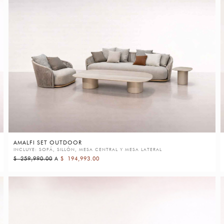
AMALFI SET OUTDOOR
INCLUYE: SOFÁ, SILLÓN, MESA CENTRAL Y MESA LATERAL
$
259,990.00
A
$
194,993.00