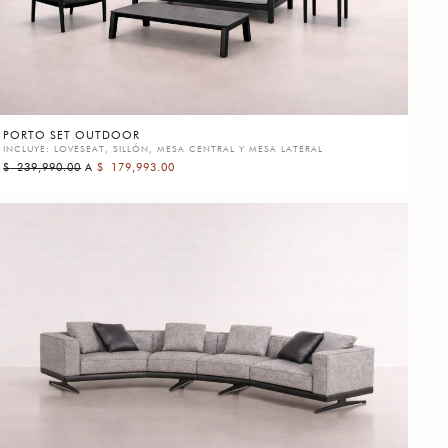
PORTO SET OUTDOOR
INCLUYE: LOVESEAT, SILLÓN, MESA CENTRAL Y MESA LATERAL
$
239,990.00
A
$
179,993.00