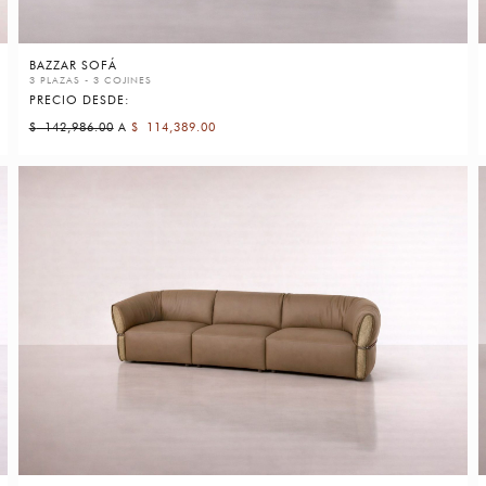
BAZZAR SOFÁ
3 PLAZAS - 3 COJINES
PRECIO DESDE:
$
142,986.00
A
$
114,389.00