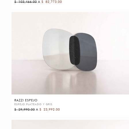
$
103,466.00
A
$
82,773.00
RAZZI ESPEJO
ESPEJO PLATEADO Y GRIS
$
29,990.00
A
$
23,992.00