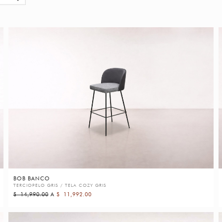
BOB BANCO
TERCIOPELO GRIS / TELA COZY GRIS
$
14,990.00
A
$
11,992.00