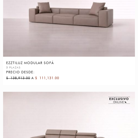
EZZTILUZ MODULAR SOFÁ
3 PLAZAS
PRECIO DESDE:
$
138,913.00
A
$
111,131.00