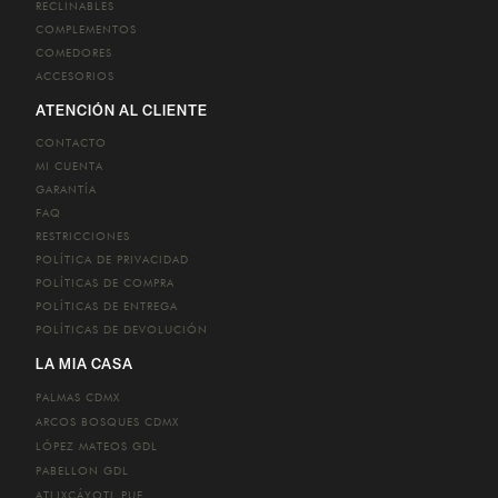
RECLINABLES
COMPLEMENTOS
COMEDORES
ACCESORIOS
ATENCIÓN AL CLIENTE
CONTACTO
MI CUENTA
GARANTÍA
FAQ
RESTRICCIONES
POLÍTICA DE PRIVACIDAD
POLÍTICAS DE COMPRA
POLÍTICAS DE ENTREGA
POLÍTICAS DE DEVOLUCIÓN
LA MIA CASA
PALMAS
CDMX
ARCOS BOSQUES
CDMX
LÓPEZ MATEOS
GDL
PABELLON
GDL
ATLIXCÁYOTL
PUE