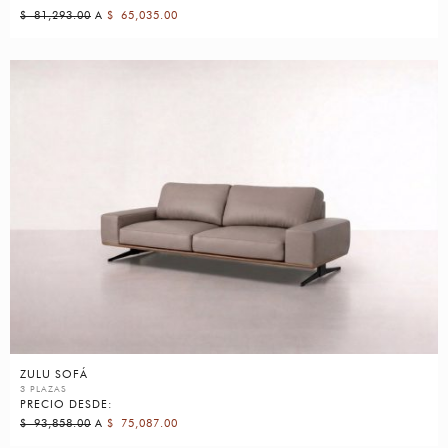
$
81,293.00
A
$
65,035.00
ZULU SOFÁ
3 PLAZAS
PRECIO DESDE:
$
93,858.00
A
$
75,087.00